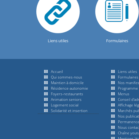
Liens utiles
Formulaires
Accueil
Liens utiles
Qui sommes-nous
Formulaires 
Maintien à domicile
Nos manifes
Résidence-autonomie
Programme d
Foyers-restaurants
Menus
Animation seniors
Conseil d'ad
Logement social
Affichage lég
Solidarité et insertion
Marchés pub
Nos publica
Permanence
Nous contac
Chaîne yout
Mentions lé