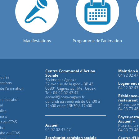
Manifestations
Programme de l'animation
Centre Communal d’Action
Maintien à
Sociale
04 92 02 47
utiles
Bâtiment « Agora »
tations
Logement s
37 avenue de la gare - BP 43
04 92 02 47
e l’animation
06801 Cagnes-sur-Mer Cedex
Tel : 04 92 02 47 47
Résidence-
accueil@ccas-cagnes.fr
ministration
restaurant
du lundi au vendredi de 08h00 à
34 avenue A
al
12h00 et de 13h30 à 17h00
04 93 73 48
lics
tions
Foyer-rest
Accueil »
s au CCAS
Accueil
Place de la
ter
04 92 02 47 47
04 93 73 48
ube du CCAS
Secrétariat cohésion sociale
Centre d'
gales