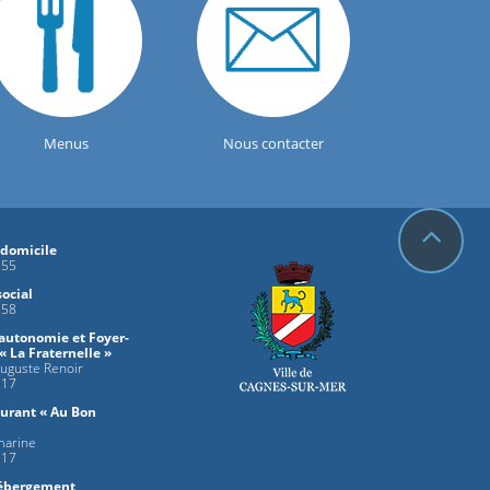
Menus
Nous contacter
 domicile
 55
ocial
 58
autonomie et Foyer-
« La Fraternelle »
uguste Renoir
 17
aurant « Au Bon
 marine
 17
Hébergement